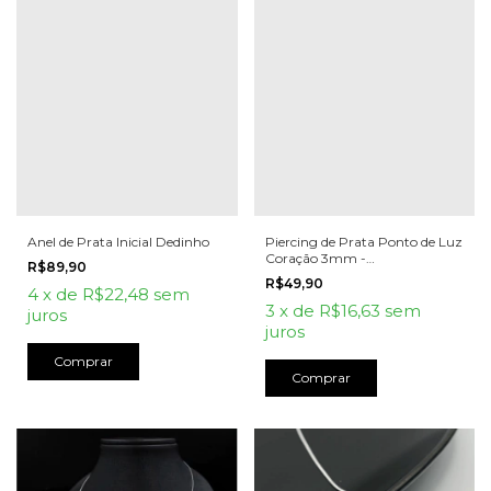
Anel de Prata Inicial Dedinho
Piercing de Prata Ponto de Luz
Coração 3mm -
R$89,90
Helix/Conch/Tragús
R$49,90
4
x
de
R$22,48
sem
3
x
de
R$16,63
sem
juros
juros
Comprar