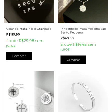
Colar de Prata Inicial Cravejado
Pingente de Prata Medalha São
Bento Pequena
R$119,90
R$49,90
4
x
de
R$29,98
sem
3
x
de
R$16,63
sem
juros
juros
Comprar