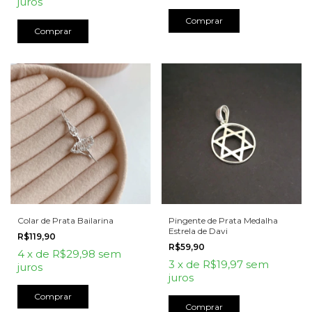
juros
Comprar
Colar de Prata Bailarina
Pingente de Prata Medalha
Estrela de Davi
R$119,90
R$59,90
4
x
de
R$29,98
sem
3
x
de
R$19,97
sem
juros
juros