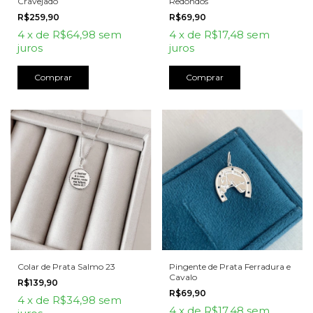
Cravejado
Redondos
R$259,90
R$69,90
4
x
de
R$64,98
sem
4
x
de
R$17,48
sem
juros
juros
Colar de Prata Salmo 23
Pingente de Prata Ferradura e
Cavalo
R$139,90
R$69,90
4
x
de
R$34,98
sem
4
x
de
R$17,48
sem