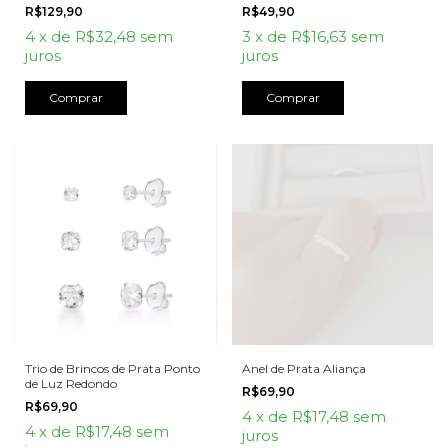
R$129,90
R$49,90
4
x
de
R$32,48
sem
3
x
de
R$16,63
sem
juros
juros
Comprar
Trio de Brincos de Prata Ponto
Anel de Prata Aliança
de Luz Redondo
R$69,90
R$69,90
4
x
de
R$17,48
sem
4
x
de
R$17,48
sem
juros