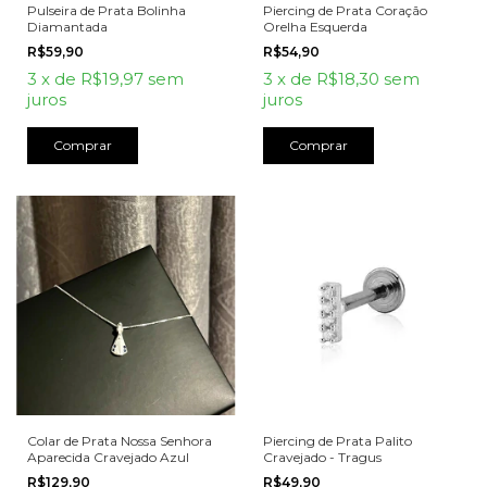
Pulseira de Prata Bolinha
Piercing de Prata Coração
Diamantada
Orelha Esquerda
R$59,90
R$54,90
3
x
de
R$19,97
sem
3
x
de
R$18,30
sem
juros
juros
Colar de Prata Nossa Senhora
Piercing de Prata Palito
Aparecida Cravejado Azul
Cravejado - Tragus
R$129,90
R$49,90