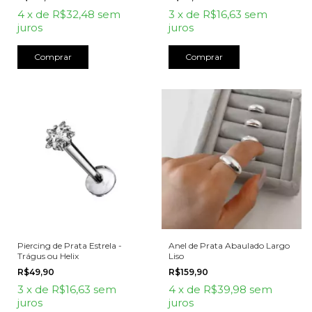
4
x
de
R$32,48
sem
3
x
de
R$16,63
sem
juros
juros
Piercing de Prata Estrela -
Anel de Prata Abaulado Largo
Trágus ou Helix
Liso
R$49,90
R$159,90
3
x
de
R$16,63
sem
4
x
de
R$39,98
sem
juros
juros