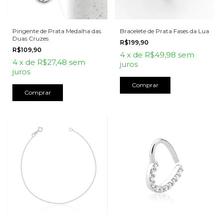
Pingente de Prata Medalha das
Bracelete de Prata Fases da Lua
Duas Cruzes
R$199,90
R$109,90
4
x
de
R$49,98
sem
4
x
de
R$27,48
sem
juros
juros