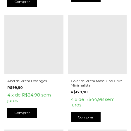
Anel de Prata Losangos
Colar de Prata Masculino Cruz
Minimalista
R$99,90
R$179,90
4
x
de
R$24,98
sem
4
x
de
R$44,98
sem
juros
juros
Comprar
Comprar