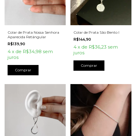
Colar de Prata Nossa Senhora
Colar de Prata São Bento I
Aparecida Retângular
R$144,90
R$139,90
4
x
de
R$36,23
sem
4
x
de
R$34,98
sem
juros
juros