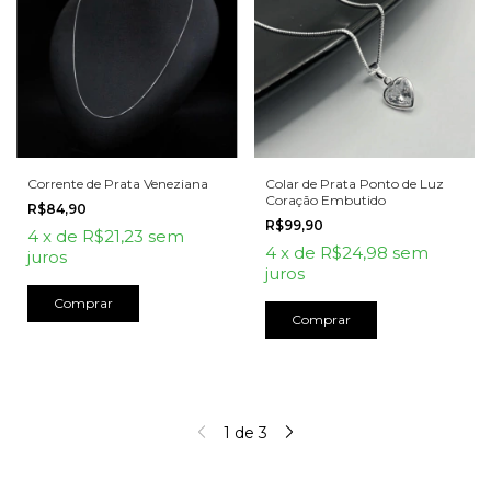
Corrente de Prata Veneziana
Colar de Prata Ponto de Luz
Coração Embutido
R$84,90
R$99,90
4
x
de
R$21,23
sem
4
x
de
R$24,98
sem
juros
juros
Comprar
1
de
3