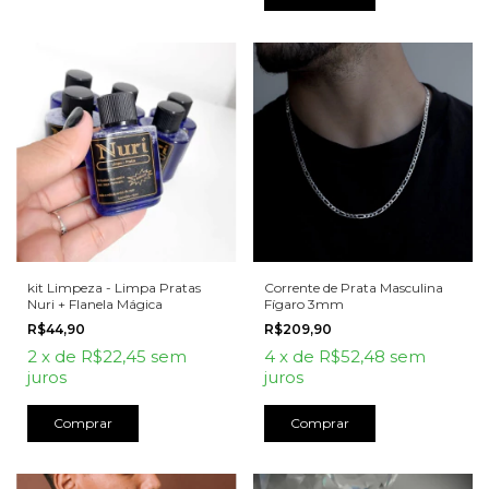
Corrente de Prata Masculina
kit Limpeza - Limpa Pratas
Fígaro 3mm
Nuri + Flanela Mágica
R$209,90
R$44,90
4
x
de
R$52,48
sem
2
x
de
R$22,45
sem
juros
juros