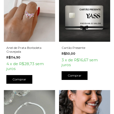
Anel de Prata Borboleta
Cartão Presente
Cravejada
R$50,00
R$114,90
3
x
de
R$16,67
sem
4
x
de
R$28,73
sem
juros
juros
Comprar
Comprar